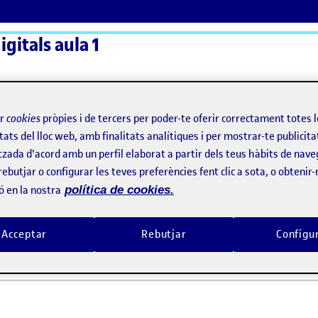
gitals aula 1
ActiFolios
Aj
ir
cookies
pròpies i de tercers per poder-te oferir correctament totes 
tats del lloc web, amb finalitats analítiques i per mostrar-te publicita
tzada d'acord amb un perfil elaborat a partir dels teus hàbits de nave
rebutjar o configurar les teves preferències fent clic a sota, o obtenir
ó en la nostra
política de cookies.
 benvingudes!
Acceptar
Rebutjar
Configu
2021 11:10 pm