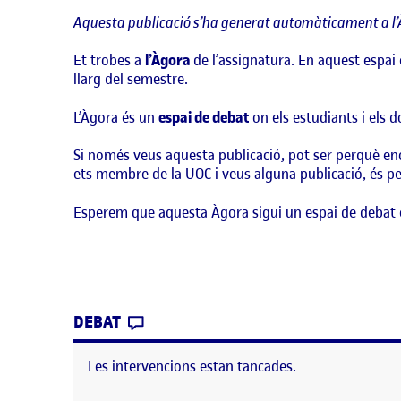
Aquesta publicació s’ha generat automàticament a l’
Et trobes a
l’Àgora
de l’assignatura. En aquest espai 
llarg del semestre.
L’Àgora és un
espai de debat
on els estudiants i els 
Si només veus aquesta publicació, pot ser perquè enc
ets membre de la UOC i veus alguna publicació, és per
Esperem que aquesta Àgora sigui un espai de debat 
CONTRIBUTION
0
EL BENVINGUTS I BENVINGUDES!
DEBAT
Les intervencions estan tancades.