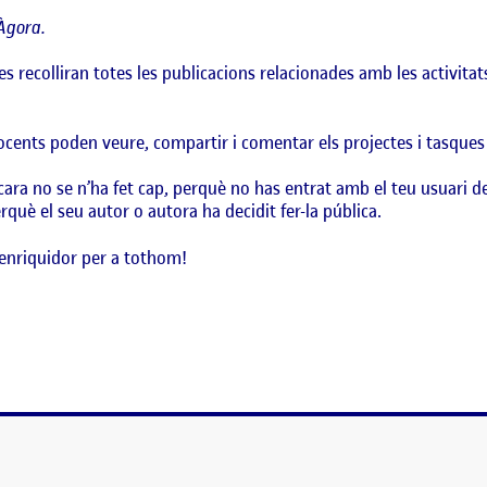
Àgora.
es recolliran totes les publicacions relacionades amb les activita
docents poden veure, compartir i comentar els projectes i tasques
ara no se n’ha fet cap, perquè no has entrat amb el teu usuari d
què el seu autor o autora ha decidit fer-la pública.
enriquidor per a tothom!