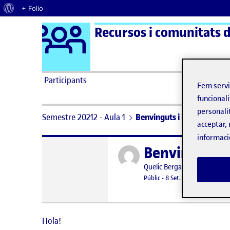
Quant al WordPress
+ Folio
Logo Ágora
Recursos i comunitats di
Saltar al contingut
Participants
Fem serv
funcionali
personali
Semestre 20212 - Aula 1
Benvinguts i benvingudes!
acceptar, 
informaci
Benvinguts i
Publicat per
Publicat per
Quelic Berga Carreras
Visibilitat:
Data de publicació
8 setembre, 
Públic
-
8 Set. 2021
Hola!