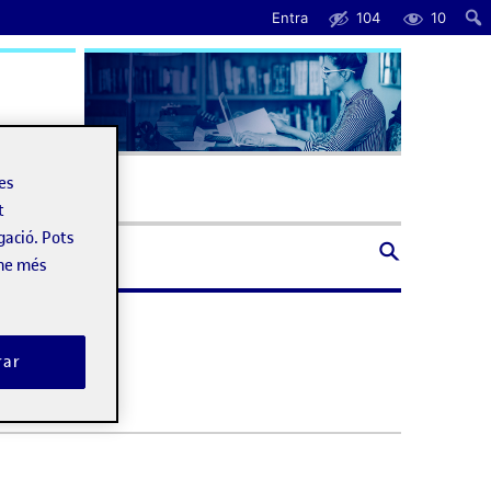
Entra
104
10
uda
les
t
gació. Pots
-ne més
rar