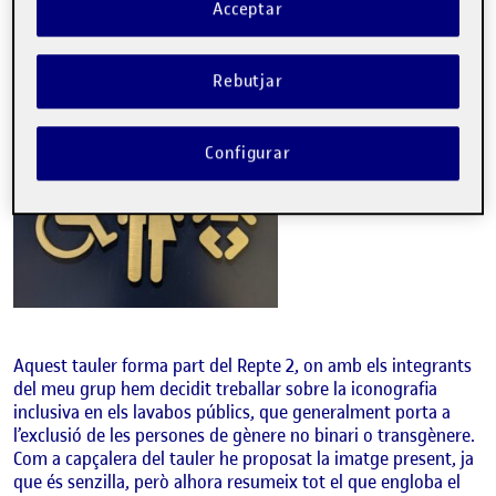
En aquesta entrada comparteixo el tauler que he creat en el
Acceptar
meu nou compte de Pinterest! Us deixo l’enllaç per
aquí:
https://www.pinterest.es/inaki_bm4/disseny-inclusiu-
en-la-iconografia-dels-lavabos/
Rebutjar
Configurar
Aquest tauler forma part del Repte 2, on amb els integrants
del meu grup hem decidit treballar sobre la iconografia
inclusiva en els lavabos públics, que generalment porta a
l’exclusió de les persones de gènere no binari o transgènere.
Com a capçalera del tauler he proposat la imatge present, ja
que és senzilla, però alhora resumeix tot el que engloba el