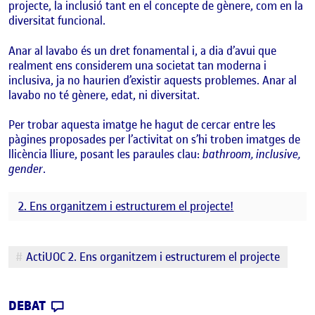
projecte, la inclusió tant en el concepte de gènere, com en la
diversitat funcional.
Anar al lavabo és un dret fonamental i, a dia d’avui que
realment ens considerem una societat tan moderna i
inclusiva, ja no haurien d’existir aquests problemes. Anar al
lavabo no té gènere, edat, ni diversitat.
Per trobar aquesta imatge he hagut de cercar entre les
pàgines proposades per l’activitat on s’hi troben imatges de
llicència lliure, posant les paraules clau:
bathroom, inclusive,
gender
.
2. Ens organitzem i estructurem el projecte!
Etiquetes
ActiUOC 2. Ens organitzem i estructurem el projecte
CONTRIBUTION
0
EL DISSENY INCLUSIU EN LA ICONOGRAFIA
DEBAT