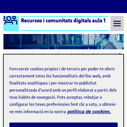
Logo Ágora
Recursos i comunitats digitals aula 1
Saltar al contingut
Semestre 20212 - Aula 1
Disseny inclusiu en la iconografia dels lavabos
Navegació d'entrades
: Repte 2 – Tauler de Pinterest
: Pre
Anterior
Següent
Fem servir
cookies
pròpies i de tercers per poder-te oferir
correctament totes les funcionalitats del lloc web, amb
Disseny inclusiu en la iconogr
Publicat per
finalitats analítiques i per mostrar-te publicitat
personalitzada d'acord amb un perfil elaborat a partir dels
Publicat per
Folio
teus hàbits de navegació. Pots acceptar, rebutjar o
Visibilitat:
Data de publicació
11 maig, 2022 9:54 am
Públic
-
13 Abr. 2022
configurar les teves preferències fent clic a sota, o obtenir-
ne més informació en la nostra
política de cookies.
Hola!