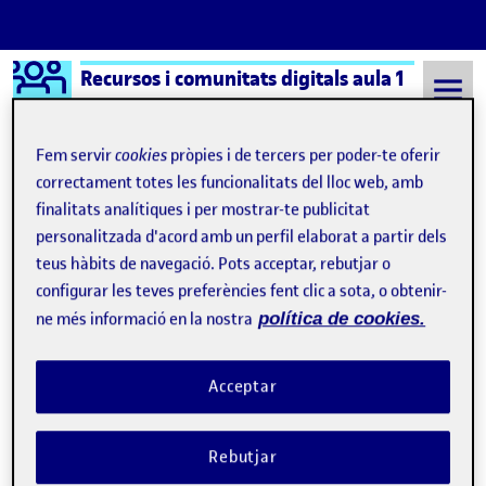
Logo Ágora
Recursos i comunitats digitals aula 1
Saltar al contingut
Fem servir
cookies
pròpies i de tercers per poder-te oferir
correctament totes les funcionalitats del lloc web, amb
finalitats analítiques i per mostrar-te publicitat
Semestre 20212 - Aula 1
9 Abril, 2022
personalitzada d'acord amb un perfil elaborat a partir dels
9 Abril, 2022
teus hàbits de navegació. Pots acceptar, rebutjar o
configurar les teves preferències fent clic a sota, o obtenir-
ne més informació en la nostra
política de cookies.
Pinterest
Publicat per
Publicat per
Gloria Franco León
Visibilitat:
Data de publicació
11 maig, 2022 10:07 am
el Pinterest
Públic
-
9 Abr. 2022
-
comentari
Acceptar
Rebutjar