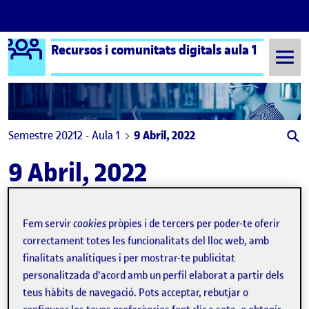
Logo Ágora
Recursos i comunitats digitals aula 1
Saltar al contingut
Semestre 20212 - Aula 1
9 Abril, 2022
9 Abril, 2022
Fem servir
cookies
pròpies i de tercers per poder-te oferir
correctament totes les funcionalitats del lloc web, amb
finalitats analítiques i per mostrar-te publicitat
personalitzada d'acord amb un perfil elaborat a partir dels
teus hàbits de navegació. Pots acceptar, rebutjar o
Pinterest
Publicat per
expa