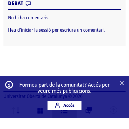
CONTRIBUTION
0
EL PINTEREST
DEBAT
No hi ha comentaris.
Heu d'
iniciar la sessió
per escriure un comentari.
×
Informació
Formeu part de la comunitat? Accés per
veure més publicacions.
Universitat Oberta de Catalunya © 2026
Accés
Aquest és un espai de treball personal d'un/a