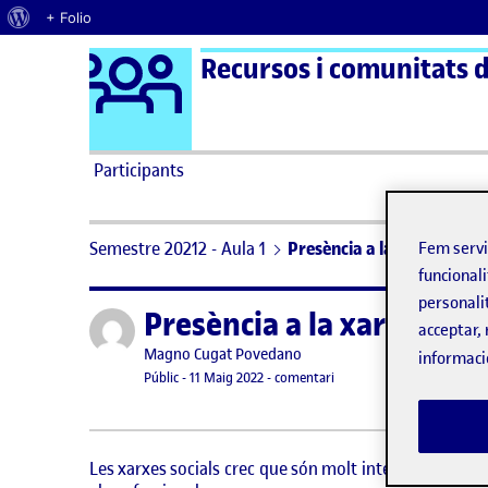
Quant al WordPress
+ Folio
Logo Ágora
Recursos i comunitats di
Saltar al contingut
Participants
Semestre 20212 - Aula 1
Presència a la xarxa
Fem serv
funcionali
personali
Presència a la xarxa
Publicat per
acceptar, 
Publicat per
Magno Cugat Povedano
informaci
Visibilitat:
Data de publicació
12 maig, 2022 8:20 am
el Presència a la xarxa
Públic
-
11 Maig 2022
-
comentari
Les xarxes socials crec que són molt interessants si s