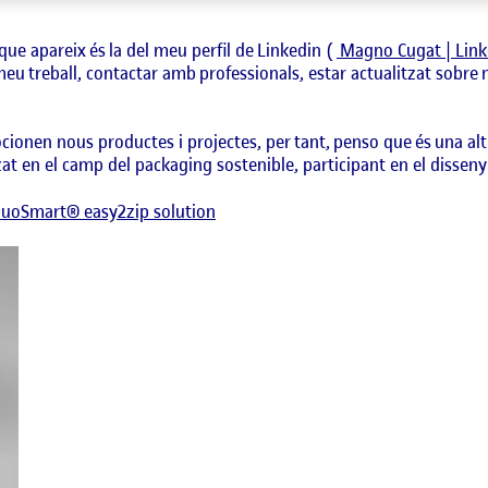
ue apareix és la del meu perfil de
Linkedin
(
Magno Cugat | Lin
u treball, contactar amb professionals, estar actualitzat sobre not
nen nous productes i projectes, per tant, penso que és una altra 
zat en el camp del
packaging
sostenible, participant en el disseny 
 DuoSmart® easy2zip solution