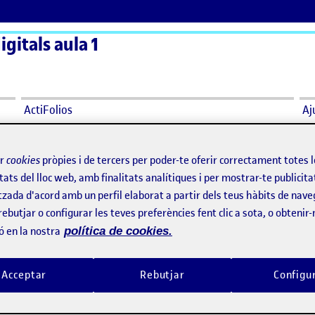
gitals aula 1
ActiFolios
Aj
ir
cookies
pròpies i de tercers per poder-te oferir correctament totes 
tats del lloc web, amb finalitats analítiques i per mostrar-te publicita
tzada d'acord amb un perfil elaborat a partir dels teus hàbits de nave
rebutjar o configurar les teves preferències fent clic a sota, o obtenir
ó en la nostra
política de cookies.
Acceptar
Rebutjar
Configu
’utilitzen correctament i és important tenir un perfil adequat per 