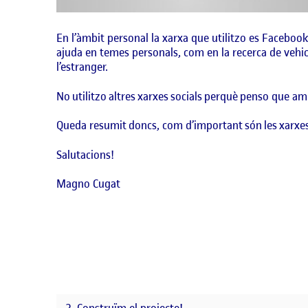
En l’àmbit personal la xarxa que utilitzo es Facebook, 
ajuda en temes personals, com en la recerca de vehic
l’estranger.
No utilitzo altres xarxes socials perquè penso que a
Queda resumit doncs, com d’important són les xarxes 
Salutacions!
Magno Cugat
3. Construïm el projecte!