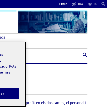
Entra
104
10
uda
les
t
gació. Pots
-ne més
rar
treure el màxim profit en els dos camps, el personal i