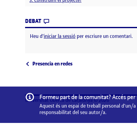
CONTRIBUTION
0
EL PRESÈNCIA A LA XARXA
DEBAT
Heu d'
iniciar la sessió
per escriure un comentari.
Navegació d'entrades
Entrada anterior
Presencia en redes
Informació
Formeu part de la comunitat? Accés per 
Universitat Oberta de Catalunya © 2026
Aquest és un espai de treball personal d'un/a
responsabilitat del seu autor/a.
Aquest és un espai de treball personal d'un/a estudiant 