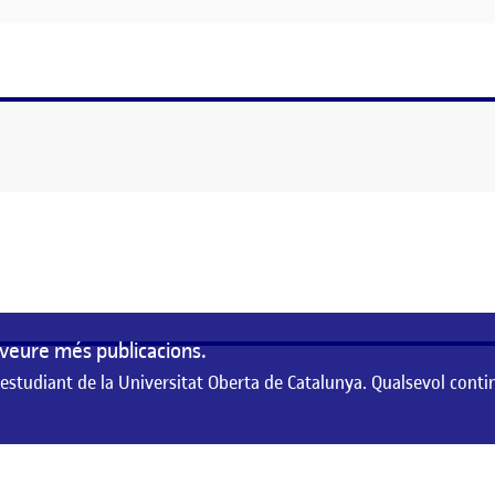
veure més publicacions.
 estudiant de la Universitat Oberta de Catalunya. Qualsevol conti
de la Universitat Oberta de Catalunya. Qualsevol contingut publicat en aque