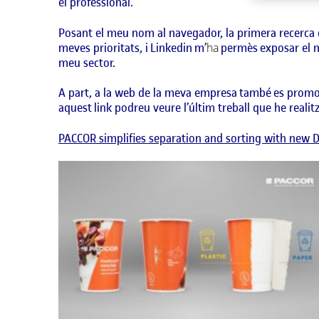
el professional.
Posant el meu nom al navegador, la primera recerca q
meves prioritats, i
Linkedin
m’
ha
permès exposar el me
meu sector.
A part, a la web de la meva empresa també es promocio
aquest
link
podreu veure l’últim treball que he realit
PACCOR simplifies separation and sorting with new