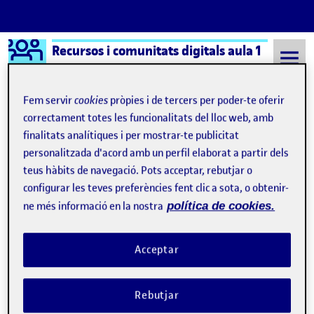
Logo Ágora
Recursos i comunitats digitals aula 1
Saltar al contingut
Fem servir
cookies
pròpies i de tercers per poder-te oferir
correctament totes les funcionalitats del lloc web, amb
finalitats analítiques i per mostrar-te publicitat
Semestre 20212 - Aula 1
14 Juny, 2022
personalitzada d'acord amb un perfil elaborat a partir dels
14 Juny, 2022
teus hàbits de navegació. Pots acceptar, rebutjar o
configurar les teves preferències fent clic a sota, o obtenir-
ne més informació en la nostra
política de cookies.
Valoración final
Publicat per
Publicat per
Gloria Franco León
Visibilitat:
Data de publicació
el Valoración final
Públic
-
14 Juny 2022
-
comentari
Acceptar
Nos acercamos al final del semestre y es de gran ayuda hacer una
valoración final tanto de los contenidos de la asignatura, como
Rebutjar
de las metodologías aplicadas y nuestra implicación durante el
curso. Empezamos analizando los contenidos de la asignatura.