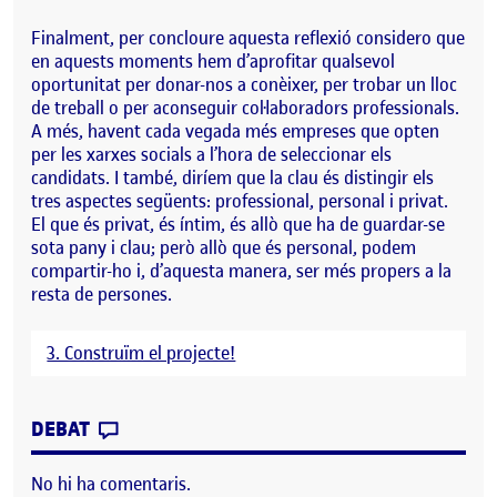
Finalment, per concloure aquesta reflexió considero que
en aquests moments hem d’aprofitar qualsevol
oportunitat per donar-nos a conèixer, per trobar un lloc
de treball o per aconseguir col·laboradors professionals.
A més, havent cada vegada més empreses que opten
per les xarxes socials a l’hora de seleccionar els
candidats. I també, diríem que la clau és distingir els
tres aspectes següents: professional, personal i privat.
El que és privat, és íntim, és allò que ha de guardar-se
sota pany i clau; però allò que és personal, podem
compartir-ho i, d’aquesta manera, ser més propers a la
resta de persones.
3. Construïm el projecte!
CONTRIBUTION
0
EL PRESÈNCIA A LA XARXA
DEBAT
No hi ha comentaris.