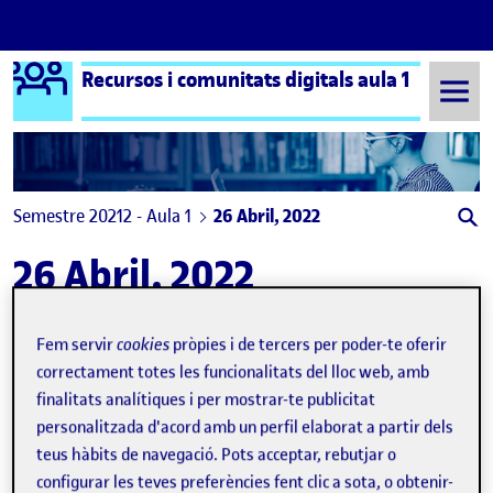
Logo Ágora
Recursos i comunitats digitals aula 1
Saltar al contingut
Semestre 20212 - Aula 1
26 Abril, 2022
26 Abril, 2022
Presència a la xarxa
Fem servir
cookies
pròpies i de tercers per poder-te oferir
Publicat per
expa
Publicat per
Iñaki Basarrate Mariné
correctament totes les funcionalitats del lloc web, amb
Visibilitat:
Data de publicació
el Presència a la xarxa
Públic
-
26 Abr. 2022
-
comentari
finalitats analítiques i per mostrar-te publicitat
personalitzada d'acord amb un perfil elaborat a partir dels
teus hàbits de navegació. Pots acceptar, rebutjar o
configurar les teves preferències fent clic a sota, o obtenir-