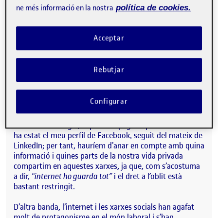
Constantment estem cedint informació als navegadors,
ne més informació en la nostra
política de cookies.
a la xarxa. Per començar, ja sabem que Google és el
principal client dels anunciants, tenim present que
cedeix la informació dels usuaris per tal que les
Acceptar
companyies perfilin la seva publicitat digital i sabem
que coneix els nostres hàbits de consum, les pàgines
que ens agraden o el que seguim a les xarxes socials; i
Rebutjar
fins aquí podria semblar bastant inofensiu.
Malgrat això, on més informació personal cedim és a les
Configurar
xarxes socials i ho fem gairebé de manera totalment
voluntària. De fet, quan he fet “
egosurfing
” i he cercat el
meu nom a Google, la primera pàgina que m’ha sortit
ha estat el meu perfil de Facebook, seguit del mateix de
LinkedIn; per tant, hauríem d’anar en compte amb quina
informació i quines parts de la nostra vida privada
compartim en aquestes xarxes, ja que, com s’acostuma
a dir,
“internet ho guarda tot”
i el dret a l’oblit està
bastant restringit.
D’altra banda, l’internet i les xarxes socials han agafat
molt de protagonisme en el món laboral i s’han