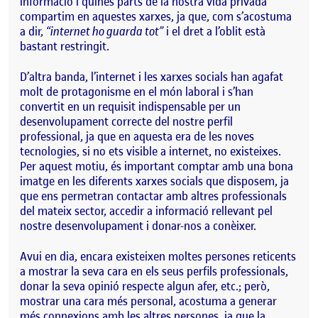
informació i quines parts de la nostra vida privada
compartim en aquestes xarxes, ja que, com s’acostuma
a dir,
“internet ho guarda tot”
i el dret a l’oblit està
bastant restringit.
D’altra banda, l’internet i les xarxes socials han agafat
molt de protagonisme en el món laboral i s’han
convertit en un requisit indispensable per un
desenvolupament correcte del nostre perfil
professional, ja que en aquesta era de les noves
tecnologies, si no ets visible a internet, no existeixes.
Per aquest motiu, és important comptar amb una bona
imatge en les diferents xarxes socials que disposem, ja
que ens permetran contactar amb altres professionals
del mateix sector, accedir a informació rellevant pel
nostre desenvolupament i donar-nos a conèixer.
Avui en dia, encara existeixen moltes persones reticents
a mostrar la seva cara en els seus perfils professionals,
donar la seva opinió respecte algun afer, etc.; però,
mostrar una cara més personal, acostuma a generar
més connexions amb les altres persones, ja que la