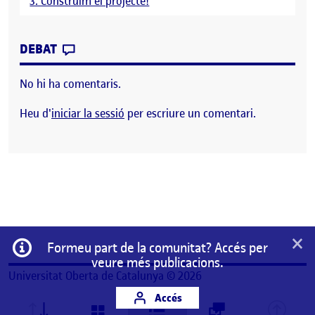
3. Construïm el projecte!
CONTRIBUTION
0
EL PRESÈNCIA A LA XARXA
DEBAT
No hi ha comentaris.
Heu d'
iniciar la sessió
per escriure un comentari.
×
Informació
Formeu part de la comunitat? Accés per
veure més publicacions.
Universitat Oberta de Catalunya © 2026
Accés