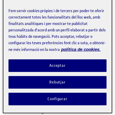
Fem servir
cookies
pròpies i de tercers per poder-te oferir
correctament totes les funcionalitats del lloc web, amb
finalitats analítiques i per mostrar-te publicitat
personalitzada d'acord amb un perfil elaborat a partir dels
teus hàbits de navegació. Pots acceptar, rebutjar o
configurar les teves preferències fent clic a sota, o obtenir-
ne més informació en la nostra
política de cookies.
Acceptar
En l’àmbit personal la xarxa que utilitzo es Facebook,
Rebutjar
visc a l’estranger (
UK
) i gràcies a aquesta xarxa social he
pogut conèixer molta gent i obtenir molta informació i
ajuda en temes personals, com en la recerca de vehicles,
Configurar
casa, etc. Realment Facebook ha estat de
vital importància per al desenvolupament de la meva
nova vida a l’estranger.