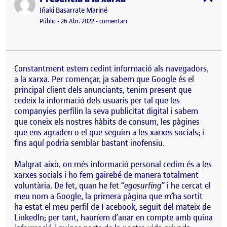
Publicat per
Iñaki Basarrate Mariné
Visibilitat:
Data de publicació
el Presència a la xarxa
Públic
-
26 Abr. 2022
-
comentari
Constantment estem cedint informació als navegadors,
a la xarxa. Per començar, ja sabem que Google és el
principal client dels anunciants, tenim present que
cedeix la informació dels usuaris per tal que les
companyies perfilin la seva publicitat digital i sabem
que coneix els nostres hàbits de consum, les pàgines
que ens agraden o el que seguim a les xarxes socials; i
fins aquí podria semblar bastant inofensiu.
Malgrat això, on més informació personal cedim és a les
xarxes socials i ho fem gairebé de manera totalment
voluntària. De fet, quan he fet “
egosurfing
” i he cercat el
meu nom a Google, la primera pàgina que m’ha sortit
ha estat el meu perfil de Facebook, seguit del mateix de
LinkedIn; per tant, hauríem d’anar en compte amb quina