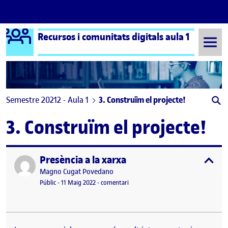
Logo Ágora
Recursos i comunitats digitals aula 1
Saltar al contingut
Semestre 20212 - Aula 1
3. Construïm el projecte!
3. Construïm el projecte!
Presència a la xarxa
Publicat per
expa
Publicat per
Magno Cugat Povedano
Visibilitat:
Data de publicació
12 maig, 2022 8:20 am
el Presència a la xarxa
Públic
-
11 Maig 2022
-
comentari