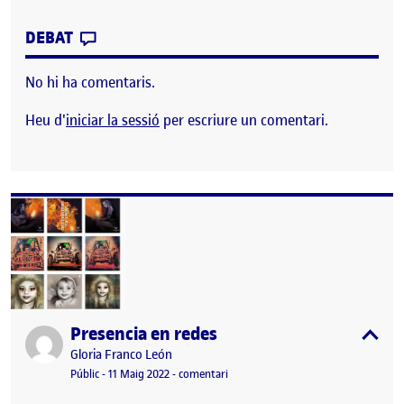
CONTRIBUTION
0
EL PRESÈNCIA A LA XARXA
DEBAT
No hi ha comentaris.
Heu d'
iniciar la sessió
per escriure un comentari.
Presencia en redes
Publicat per
expa
Publicat per
Gloria Franco León
Visibilitat:
Data de publicació
11 maig, 2022 9:42 am
el Presencia en redes
Públic
-
11 Maig 2022
-
comentari