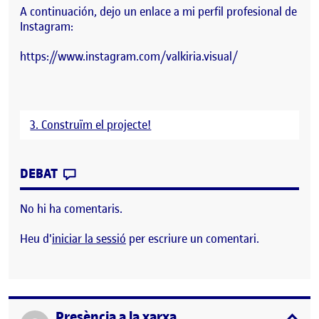
A continuación, dejo un enlace a mi perfil profesional de
Instagram:
https://www.instagram.com/valkiria.visual/
3. Construïm el projecte!
CONTRIBUTION
0
EL PRESENCIA EN REDES
DEBAT
No hi ha comentaris.
Heu d'
iniciar la sessió
per escriure un comentari.
Presència a la xarxa
Publicat per
expa