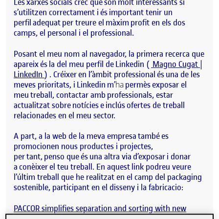
Les xarxes socials crec que són molt interessants si
s’utilitzen correctament i és important tenir un
perfil adequat per treure el màxim profit en els dos
camps, el personal i el professional.
Posant el meu nom al navegador, la primera recerca que
apareix és la del meu perfil de
Linkedin
(
Magno Cugat |
LinkedIn
) . Créixer en l’àmbit professional és una de les
meves prioritats, i
Linkedin
m’
ha
permès exposar el
meu treball, contactar amb professionals, estar
actualitzat sobre notícies e inclús ofertes de treball
relacionades en el meu sector.
A part, a la web de la meva empresa també es
promocionen nous productes i projectes,
per tant, penso que és una altra via d’exposar i donar
a conèixer el teu treball. En aquest
link
podreu veure
l’últim treball que he realitzat en el camp del
packaging
sostenible, participant en el disseny i la fabricacio:
PACCOR simplifies separation and sorting with new
DuoSmart® easy2zip solution