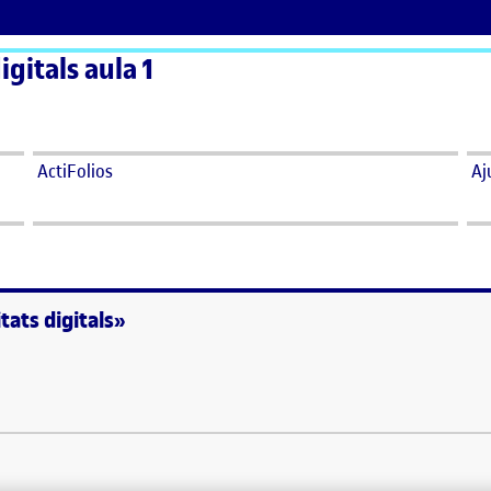
gitals aula 1
ActiFolios
Aj
tats digitals»
rsos i comunitats digitals»
 fer un breu relat de la meva experiència personal amb l’assignatura de R
 que a començaments de semestre creia, de la mateixa manera que molts 