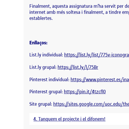
Finalment, aquesta assignatura m’ha servit per de
internet amb més soltesa i finalment, a tindre e
establertes.
Enllaços:
List.ly individual:
https://list.ly/list/775v-iconogr
List.ly grupal:
https://list.ly/l/75Br
Pinterest individual:
https://www.pinterest.es/i
Pinterest grupal:
https://pin.it/4tzcfl0
Site grupal:
https://sites.google.com/uoc.edu/th
4. Tanquem el projecte i el difonem!