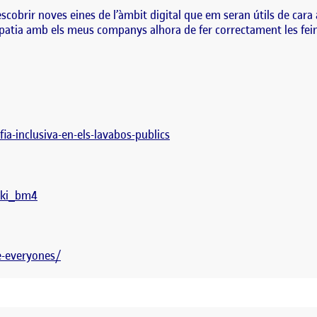
scobrir noves eines de l’àmbit digital que em seran útils de cara
mpatia amb els meus companys alhora de fer correctament les fein
afia-inclusiva-en-els-lavabos-publics
naki_bm4
e-everyones/