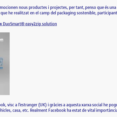
ocionen nous productes i projectes, per tant, penso que és una al
 que he realitzat en el camp del
packaging
sostenible, participant 
ew DuoSmart® easy2zip solution
k, visc a l’estranger (
UK
) i gràcies a aquesta xarxa social he po
hicles, casa, etc. Realment Facebook ha estat de vital importànc