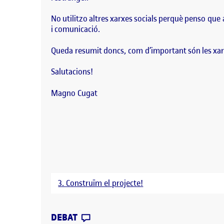
No utilitzo altres xarxes socials perquè penso qu
i comunicació.
Queda resumit doncs, com d’important són les xarx
Salutacions!
Magno Cugat
3. Construïm el projecte!
CONTRIBUTION
0
EL PRESÈNCIA A LA XARXA
DEBAT