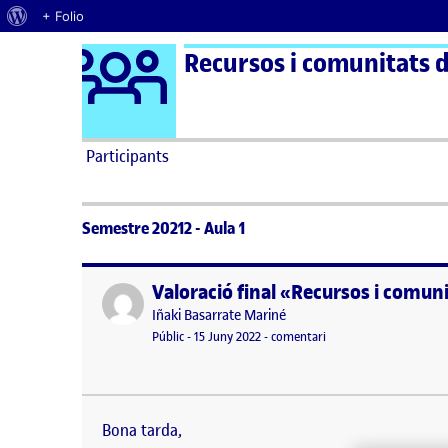
Quant al WordPress
+ Folio
Logo Ágora
Recursos i comunitats di
Saltar al contingut
Participants
Semestre 20212 - Aula 1
Valoració final «Recursos i comuni
Publicat per
Publicat per
Iñaki Basarrate Mariné
Visibilitat:
Data de publicació
el Valoració final «Recu
Públic
-
15 Juny 2022
-
comentari
Bona tarda, En aquesta nova entrada em disposo a
d’aquesta mateixa. D’entrada, he de reconèixer
Bona tarda,