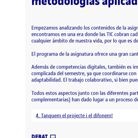
metodologías aplicada
Empezamos analizando los contenidos de la asigna
encontramos en una era donde las TIC cobran cada 
cualquier ámbito de nuestra vida, por lo que es d
El programa de la asignatura ofrece una gran cant
Además de competencias digitales, también es imp
complicada del semestre, ya que coordinarse con 
adaptabilidad. El trabajo colaborativo, si bien pu
Todos estos aspectos junto con las diferentes par
complementarias) han dado lugar a un proceso de
4. Tanquem el projecte i el difonem!
CONTRIBUTION
0
EL VALORACIÓN FINAL
DEBAT