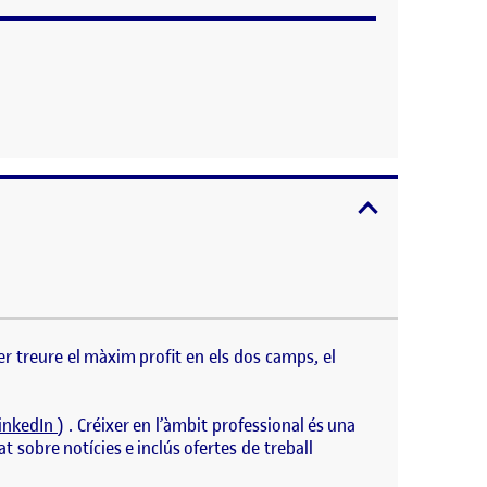
expandir / con
l màxim profit en els dos camps, el personal i el
 LinkedIn ) . Créixer en l’àmbit professional és una
er treure el màxim profit en els dos camps, el
inkedIn
) . Créixer en l’àmbit professional és una
 sobre notícies e inclús ofertes de treball