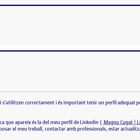
i s’utilitzen correctament i és important tenir un perfil adequat per treure e
rimera recerca que apareix és la del meu perfil de Linkedin ( Magno Cugat |
i s’utilitzen correctament i és important tenir un perfil adequat p
a que apareix és la del meu perfil de
Linkedin
(
Magno Cugat | L
sar el meu treball, contactar amb professionals, estar actualitzat