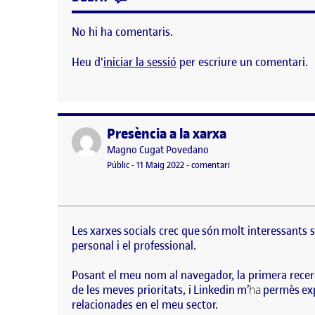
No hi ha comentaris.
Heu d'
iniciar la sessió
per escriure un comentari.
Presència a la xarxa
Publicat per
Publicat per
Magno Cugat Povedano
Visibilitat:
Data de publicació
12 maig, 2022 8:20 am
el Presència a la xarxa
Públic
-
11 Maig 2022
-
comentari
Les xarxes socials crec que són molt interessants s
professional. Posant el meu nom al navegador, la p
Les xarxes socials crec que són molt interessants s
de…
personal i el professional.
Posant el meu nom al navegador, la primera recerc
de les meves prioritats, i
Linkedin
m’
ha
permès expo
relacionades en el meu sector.