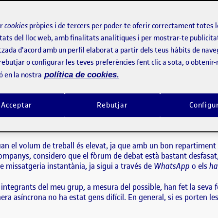
 relat de la meva experiència personal amb l’assignatura de Rec
ir
cookies
pròpies i de tercers per poder-te oferir correctament totes 
tats del lloc web, amb finalitats analítiques i per mostrar-te publicita
e semestre creia, de la mateixa manera que molts companys, que
tzada d'acord amb un perfil elaborat a partir dels teus hàbits de nave
gada va començar el seu seguiment. Un aspecte important que 
rebutjar o configurar les teves preferències fent clic a sota, o obtenir
sitat respecte als temes d’informàtica, ja que, en la majoria de le
ó en la nostra
política de cookies.
contacte amb diverses eines que no havia fet servir anteriorment,
ucionar els diversos problemes que m’han anat sorgint fent cerqu
Acceptar
Rebutjar
Configu
maneres, considero que la majoria d’eines que hem fet servir són 
olt la comunicació.
an el volum de treball és elevat, ja que amb un bon repartiment d
ompanys, considero que el fòrum de debat està bastant desfasat
e missatgeria instantània, ja sigui a través de
WhatsApp
o els
ha
s integrants del meu grup, a mesura del possible, han fet la seva
 asíncrona no ha estat gens difícil. En general, si es porten les a