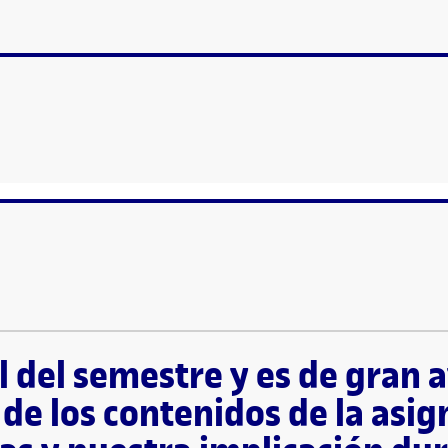
S I COMUNITATS DIGITALS»
ayuda hacer una valoración final tanto de los contenidos de la asignatura, 
ndo los contenidos de la asignatura. Me ha sorprendido gratamente la or
l del semestre y es de gran
 de los contenidos de la asi