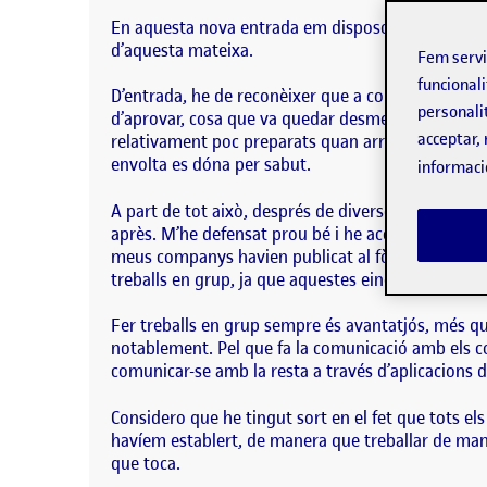
En aquesta nova entrada em disposo a fer un breu
d’aquesta mateixa.
Fem serv
funcionali
D’entrada, he de reconèixer que a començaments d
personali
d’aprovar, cosa que va quedar desmentida una ve
acceptar, 
relativament poc preparats quan arriben a la univer
envolta es dóna per sabut.
informaci
A part de tot això, després de diversos mesos en 
après. M’he defensat prou bé i he aconseguit sol
meus companys havien publicat al fòrum. De totes 
treballs en grup, ja que aquestes eines faciliten m
Fer treballs en grup sempre és avantatjós, més qu
notablement. Pel que fa la comunicació amb els c
comunicar-se amb la resta a través d’aplicacions d
Considero que he tingut sort en el fet que tots el
havíem establert, de manera que treballar de manera
que toca.