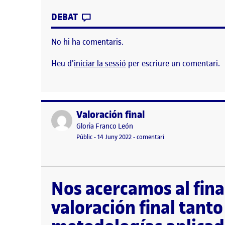
CONTRIBUTION
0
EL VALORACIÓ FINAL «RECURSO
DEBAT
No hi ha comentaris.
Heu d'
iniciar la sessió
per escriure un comentari.
Valoración final
Publicat per
Publicat per
Gloria Franco León
Visibilitat:
Data de publicació
el Valoración final
Públic
-
14 Juny 2022
-
comentari
Nos acercamos al final del semestre y es de gran 
implicación durante el curso. Empezamos analiza
Nos acercamos al fina
valoración final tanto