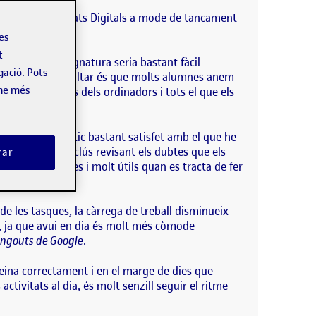
ursos i Comunitats Digitals a mode de tancament
les
t
 aquesta assignatura seria bastant fàcil
gació. Pots
hauríem de ressaltar és que molts alumnes anem
-ne més
s ocasions, l’ús dels ordinadors i tots el que els
 puc dir que estic bastant satisfet amb el que he
es a
Google
o inclús revisant els dubtes que els
rar
molt intuïtives i molt útils quan es tracta de fer
e les tasques, la càrrega de treball disminueix
, ja que avui en dia és molt més còmode
ngouts de Google
.
 feina correctament i en el marge de dies que
ctivitats al dia, és molt senzill seguir el ritme